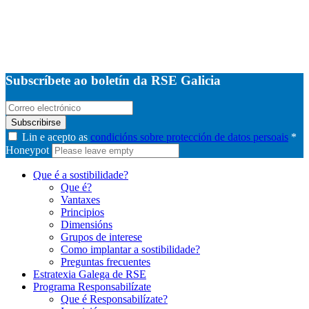
Subscríbete ao boletín da RSE Galicia
Subscribirse
Lin e acepto as
condicións sobre protección de datos persoais
*
Honeypot
Que é a sostibilidade?
Que é?
Vantaxes
Principios
Dimensións
Grupos de interese
Como implantar a sostibilidade?
Preguntas frecuentes
Estratexia Galega de RSE
Programa Responsabilízate
Que é Responsabilízate?