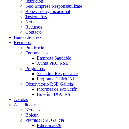
Inscrición
Selo Empresa Responsabilízate
Benestar Organizacional
Testemuños
Noticias
Recursos
Contacto
Banco de ideas
Recursos
Publicacións
Ferramentas
Emprega Saudable
Xunta PRO RSE
Programas
Xeración Responsable
Programa GEMCAT
Observatorio RSE Galicia
Informes de evolución
Boletín FIXA_RSE
Axudas
Actualidade
Noticias
Boletín
Premios RSE Galicia
Edición 2026