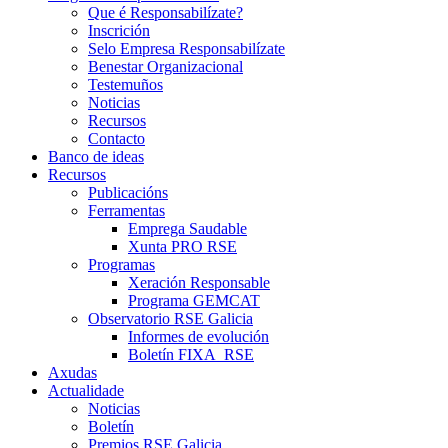
Que é Responsabilízate?
Inscrición
Selo Empresa Responsabilízate
Benestar Organizacional
Testemuños
Noticias
Recursos
Contacto
Banco de ideas
Recursos
Publicacións
Ferramentas
Emprega Saudable
Xunta PRO RSE
Programas
Xeración Responsable
Programa GEMCAT
Observatorio RSE Galicia
Informes de evolución
Boletín FIXA_RSE
Axudas
Actualidade
Noticias
Boletín
Premios RSE Galicia