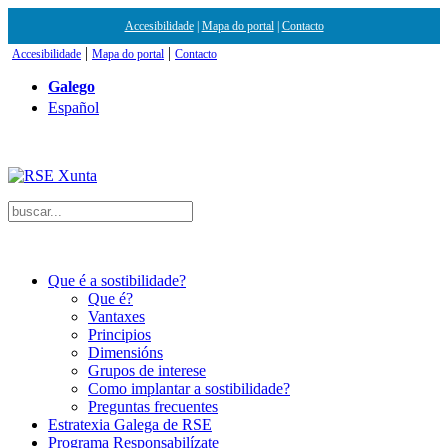
Accesibilidade
|
Mapa do portal
|
Contacto
|
|
Accesibilidade
Mapa do portal
Contacto
Galego
Español
Que é a sostibilidade?
Que é?
Vantaxes
Principios
Dimensións
Grupos de interese
Como implantar a sostibilidade?
Preguntas frecuentes
Estratexia Galega de RSE
Programa Responsabilízate