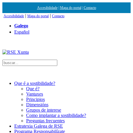
Accesibilidade
|
Mapa do portal
|
Contacto
|
|
Accesibilidade
Mapa do portal
Contacto
Galego
Español
Que é a sostibilidade?
Que é?
Vantaxes
Principios
Dimensións
Grupos de interese
Como implantar a sostibilidade?
Preguntas frecuentes
Estratexia Galega de RSE
Programa Responsabilízate