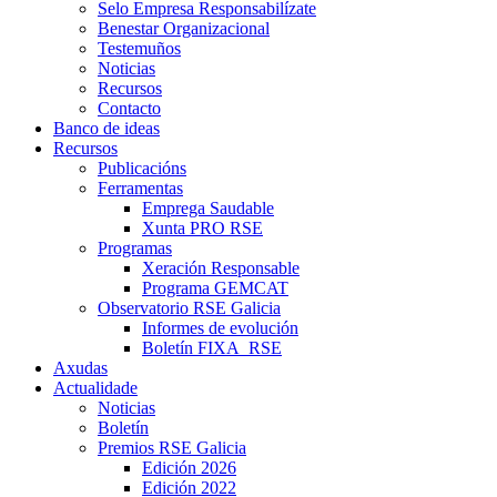
Selo Empresa Responsabilízate
Benestar Organizacional
Testemuños
Noticias
Recursos
Contacto
Banco de ideas
Recursos
Publicacións
Ferramentas
Emprega Saudable
Xunta PRO RSE
Programas
Xeración Responsable
Programa GEMCAT
Observatorio RSE Galicia
Informes de evolución
Boletín FIXA_RSE
Axudas
Actualidade
Noticias
Boletín
Premios RSE Galicia
Edición 2026
Edición 2022