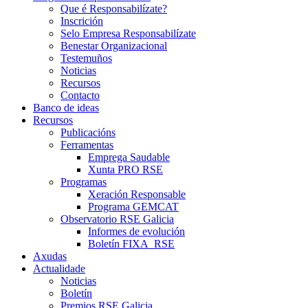
Que é Responsabilízate?
Inscrición
Selo Empresa Responsabilízate
Benestar Organizacional
Testemuños
Noticias
Recursos
Contacto
Banco de ideas
Recursos
Publicacións
Ferramentas
Emprega Saudable
Xunta PRO RSE
Programas
Xeración Responsable
Programa GEMCAT
Observatorio RSE Galicia
Informes de evolución
Boletín FIXA_RSE
Axudas
Actualidade
Noticias
Boletín
Premios RSE Galicia