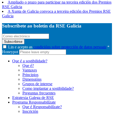
Ampliado o prazo para participar na terceira edición dos Premios
RSE Galicia
A Xunta de Galicia convoca a terceira edición dos Premios RSE
Galicia
Subscríbete ao boletín da RSE Galicia
Subscribirse
Lin e acepto as
condicións sobre protección de datos persoais
*
Honeypot
Que é a sostibilidade?
Que é?
Vantaxes
Principios
Dimensións
Grupos de interese
Como implantar a sostibilidade?
Preguntas frecuentes
Estratexia Galega de RSE
Programa Responsabilízate
Que é Responsabilízate?
Inscrición