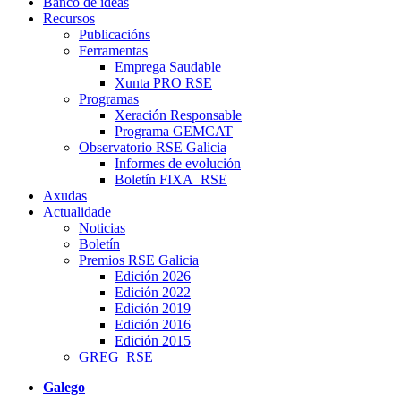
Banco de ideas
Recursos
Publicacións
Ferramentas
Emprega Saudable
Xunta PRO RSE
Programas
Xeración Responsable
Programa GEMCAT
Observatorio RSE Galicia
Informes de evolución
Boletín FIXA_RSE
Axudas
Actualidade
Noticias
Boletín
Premios RSE Galicia
Edición 2026
Edición 2022
Edición 2019
Edición 2016
Edición 2015
GREG_RSE
Galego