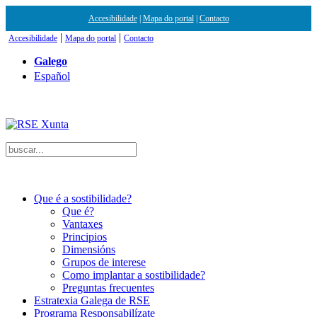
Accesibilidade
|
Mapa do portal
|
Contacto
|
|
Accesibilidade
Mapa do portal
Contacto
Galego
Español
Que é a sostibilidade?
Que é?
Vantaxes
Principios
Dimensións
Grupos de interese
Como implantar a sostibilidade?
Preguntas frecuentes
Estratexia Galega de RSE
Programa Responsabilízate