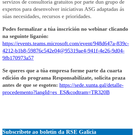
servizos de consultoría gratuítos por parte dun grupo de
expertos para desenvolver iniciativas ASG adaptadas ás
súas necesidades, recursos e prioridades.
Podes formalizar a túa inscrición no webinar clicando
na seguinte ligazón:
https://events.teams.microsoft.com/event/948d647a-839c-
4212-b1b8-59876c542e04@95319ae4-941f-4e26-9d04-
9fb170973a57
Se queres que a túa empresa forme parte da cuarta
edición do programa Responsabilízate, solicita praza
antes de que se esgoten:
https://sede.xunta.gal/detalle-
procedemento?langId=es_ES&codtram=TR320B
Subscríbete ao boletín da RSE Galicia