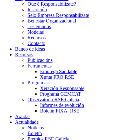
Que é Responsabilízate?
Inscrición
Selo Empresa Responsabilízate
Benestar Organizacional
Testemuños
Noticias
Recursos
Contacto
Banco de ideas
Recursos
Publicacións
Ferramentas
Emprega Saudable
Xunta PRO RSE
Programas
Xeración Responsable
Programa GEMCAT
Observatorio RSE Galicia
Informes de evolución
Boletín FIXA_RSE
Axudas
Actualidade
Noticias
Boletín
Premios RSE Galicia