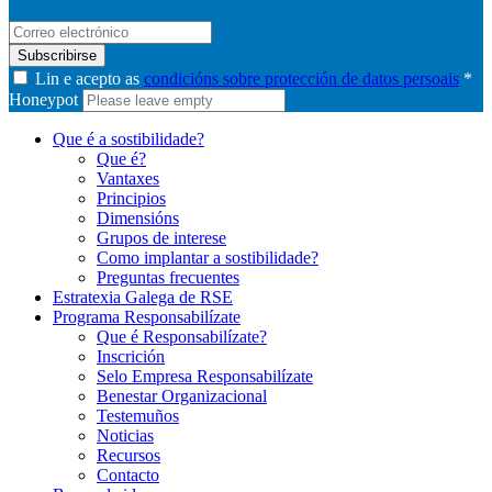
Subscribirse
Lin e acepto as
condicións sobre protección de datos persoais
*
Honeypot
Que é a sostibilidade?
Que é?
Vantaxes
Principios
Dimensións
Grupos de interese
Como implantar a sostibilidade?
Preguntas frecuentes
Estratexia Galega de RSE
Programa Responsabilízate
Que é Responsabilízate?
Inscrición
Selo Empresa Responsabilízate
Benestar Organizacional
Testemuños
Noticias
Recursos
Contacto