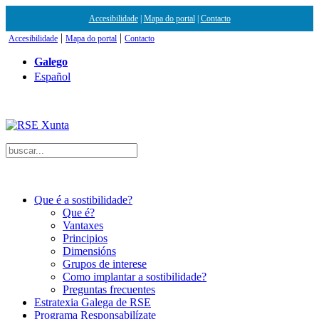
Accesibilidade
|
Mapa do portal
|
Contacto
|
|
Accesibilidade
Mapa do portal
Contacto
Galego
Español
Que é a sostibilidade?
Que é?
Vantaxes
Principios
Dimensións
Grupos de interese
Como implantar a sostibilidade?
Preguntas frecuentes
Estratexia Galega de RSE
Programa Responsabilízate