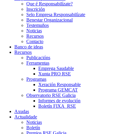
Que é Responsabilízate?
Inscrición
Selo Empresa Responsabilízate
Benestar Organizacional
Testemuños
Noticias
Recursos
Contacto
Banco de ideas
Recursos
Publicacións
Ferramentas
Emprega Saudable
Xunta PRO RSE
Programas
Xeración Responsable
Programa GEMCAT
Observatorio RSE Galicia
Informes de evolución
Boletín FIXA_RSE
Axudas
Actualidade
Noticias
Boletín
Premios RSE Galicia