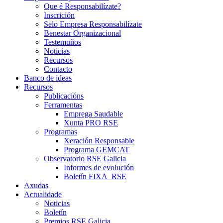
Que é Responsabilízate?
Inscrición
Selo Empresa Responsabilízate
Benestar Organizacional
Testemuños
Noticias
Recursos
Contacto
Banco de ideas
Recursos
Publicacións
Ferramentas
Emprega Saudable
Xunta PRO RSE
Programas
Xeración Responsable
Programa GEMCAT
Observatorio RSE Galicia
Informes de evolución
Boletín FIXA_RSE
Axudas
Actualidade
Noticias
Boletín
Premios RSE Galicia