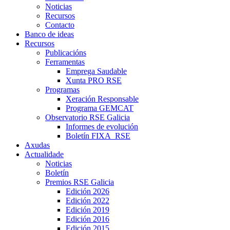
Noticias
Recursos
Contacto
Banco de ideas
Recursos
Publicacións
Ferramentas
Emprega Saudable
Xunta PRO RSE
Programas
Xeración Responsable
Programa GEMCAT
Observatorio RSE Galicia
Informes de evolución
Boletín FIXA_RSE
Axudas
Actualidade
Noticias
Boletín
Premios RSE Galicia
Edición 2026
Edición 2022
Edición 2019
Edición 2016
Edición 2015