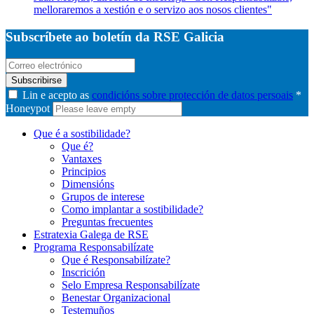
melloraremos a xestión e o servizo aos nosos clientes"
Subscríbete ao boletín da RSE Galicia
Subscribirse
Lin e acepto as
condicións sobre protección de datos persoais
*
Honeypot
Que é a sostibilidade?
Que é?
Vantaxes
Principios
Dimensións
Grupos de interese
Como implantar a sostibilidade?
Preguntas frecuentes
Estratexia Galega de RSE
Programa Responsabilízate
Que é Responsabilízate?
Inscrición
Selo Empresa Responsabilízate
Benestar Organizacional
Testemuños