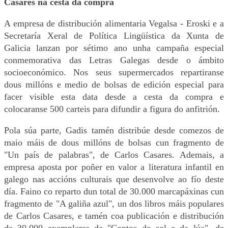
Casares na cesta da compra
A empresa de distribución alimentaria Vegalsa - Eroski e a
Secretaría Xeral de Política Lingüística da Xunta de
Galicia lanzan por sétimo ano unha campaña especial
conmemorativa das Letras Galegas desde o ámbito
socioeconómico. Nos seus supermercados repartiranse
dous millóns e medio de bolsas de edición especial para
facer visible esta data desde a cesta da compra e
colocaranse 500 carteis para difundir a figura do anfitrión.
Pola súa parte, Gadis tamén distribúe desde comezos de
maio máis de dous millóns de bolsas cun fragmento de
"Un país de palabras", de Carlos Casares. Ademais, a
empresa aposta por poñer en valor a literatura infantil en
galego nas accións culturais que desenvolve ao fío deste
día. Faino co reparto dun total de 30.000 marcapáxinas cun
fragmento de "A galiña azul", un dos libros máis populares
de Carlos Casares, e tamén coa publicación e distribución
de 30.000 exemplares de "Contos do sol e da lúa", de