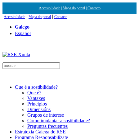
anadolu yakası escort
escortsakarya.net
bursa bayan escortlar
bursa escort bayan
bursa eskort
Accesibilidade
|
Mapa do portal
|
Contacto
|
|
Accesibilidade
Mapa do portal
Contacto
Galego
Español
Que é a sostibilidade?
Que é?
Vantaxes
Principios
Dimensións
Grupos de interese
Como implantar a sostibilidade?
Preguntas frecuentes
Estratexia Galega de RSE
Programa Responsabilízate