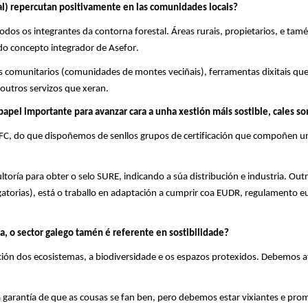
al)
repercutan positivamente en las comunidades loca
is
?
todos os integrantes da contorna forestal. Áreas rurais, propietarios, e t
 do concepto integrador de
Asefor
.
comunitarios (comunidades de montes veciñais), ferramentas dixitais que ll
outros servizos que xeran.
pel importante para avanzar cara a unha xestión máis sostible, cales son
 PEFC, do que dispoñemos de
senllos
grupos de certificación que compoñen un
ltoría
para obter o selo SURE, indicando a súa distribución e industria. Out
gatorias), está o traballo en adaptación a cumprir coa EUDR, regulamento 
pa, o sector galego tamén é referente en
sostibilidade
?
ción dos ecosistemas, a
biodiversidade
e os espazos protexidos. Debemos afi
nha garantía de que as cousas se fan ben, pero debemos estar vixiantes e 