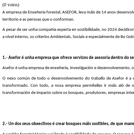
(0 votos)
A empresa de Enxeñería forestal, ASEFOR, leva máis de 14 anos desenvolv
territorio e as persoas que o conforman.
A pesar de ser unha compañía experta en
s
ostibilidade
, no 2024 decidiro
a nivel interno, os criterios Ambientais, Sociais e especialmente de Bo Go
1
.-
Asefor
é unha empresa que ofrece servizos de asesoría dentro do sec
Asefor
é unha empresa de enxeñería, investigación e desenvolvemento, ond
O nexo común de todo o desenvolvemento do traballo de
Asefor
é a c
transformado. Con todo, a nosa empresa permítelles ir máis aló de o
transformación de impacto sobre os bosques, produtores, empresas inter
2
.-
Un dos seus obxectivos é crear bosques máis sostibles,
d
e que mane