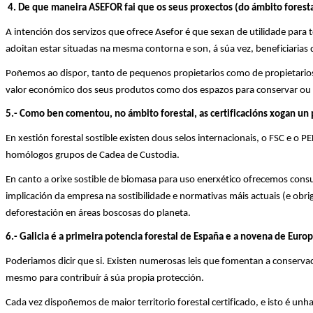
4
.
De qu
e
mane
i
ra ASEFOR
fai que os seus proxectos (do ámbito forest
A intención dos servizos que ofrece
Asefor
é que sexan de utilidade para 
adoitan estar situadas n
a
mesm
a
contorna e son
,
á súa vez
,
beneficiarias
Poñemos ao dispor, tanto de pequenos propietarios como de propietarios 
valor económico dos seus produtos como dos espazos para conservar ou 
5
.-
Como ben comentou, no ámbito forestal, as certificacións xogan un pa
En xestión forestal sostible existen dous selos internacionais, o FSC e o
homólogos grupos de Cadea de Custodia.
En canto a orixe sostible de biomasa para uso enerxético ofrecemos
consu
implicación da empresa na
s
ostibilidade
e normativas máis actuais (e obri
deforestación en áreas boscosas do planeta.
6.-
Galicia é a primeira potencia forestal de España e a novena de Euro
Poderiamos dicir que si. Existen numerosas leis que fomentan a conserva
mesmo para contribuír á súa propia protección.
Cada vez dispoñemos de maior territorio forestal certificado, e isto é u