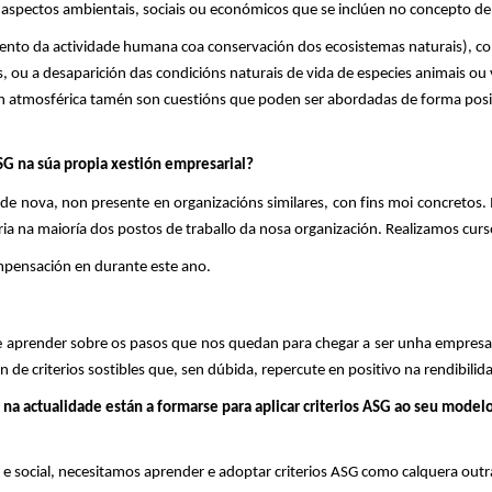
 os aspectos ambientais, sociais ou económicos que se inclúen no concepto d
to da actividade humana coa conservación dos ecosistemas naturais), com
u a desaparición das condicións naturais de vida de especies animais ou vex
 atmosférica tamén son cuestións que poden ser abordadas de forma positiva
ASG na súa propia xestión empresarial?
e nova, non presente en organizacións similares, con fins moi concretos. 
ria na maioría dos postos de traballo da nosa organización. Realizamos curs
pensación en durante este ano.
aprender sobre os pasos que nos quedan para chegar a ser unha empresa q
 de criterios sostibles que, sen dúbida, repercute en positivo na rendibili
, na actualidade están a formarse para aplicar criterios ASG ao seu mode
e social, necesitamos aprender e adoptar criterios ASG como calquera out