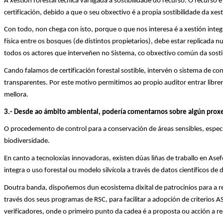
A xestión forestal técnica vai ligada á
s
ostibilidade
do recurso. O recur
s
o é
certificación, debido a que o seu obxectivo é a propia
sostibilidade
da xest
Con todo, non chega con isto, porque o que nos interesa é a xestión int
física entre os bosques (de distintos propietarios), debe estar replicada 
todos os actores que interveñen no Sistema, co obxectivo común da
s
osti
Cando falamos de certificación forestal sostible, intervén o sistema de co
transparentes. Por este motivo permitimos ao propio auditor entrar lib
mellora.
3
.-
Desde ao ámbito ambiental, podería comentarnos sobre algún prox
O procedemento de control para a conservación de áreas sensibles, especia
biodiversidade
.
En canto a tecnoloxías innovadoras, existen dúas liñas de traballo en
Asef
integra o uso forestal ou modelo silvícola a través de datos científicos 
Doutra banda, dispoñemos dun ecosistema dixital de patrocinios para a 
través dos seus programas de RSC, para facilitar a adopción de criterios AS
verificadores, onde o primeiro punto da cadea é a proposta ou acción a rea