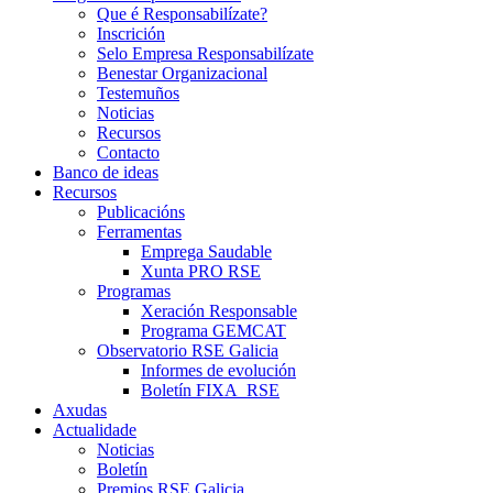
Que é Responsabilízate?
Inscrición
Selo Empresa Responsabilízate
Benestar Organizacional
Testemuños
Noticias
Recursos
Contacto
Banco de ideas
Recursos
Publicacións
Ferramentas
Emprega Saudable
Xunta PRO RSE
Programas
Xeración Responsable
Programa GEMCAT
Observatorio RSE Galicia
Informes de evolución
Boletín FIXA_RSE
Axudas
Actualidade
Noticias
Boletín
Premios RSE Galicia