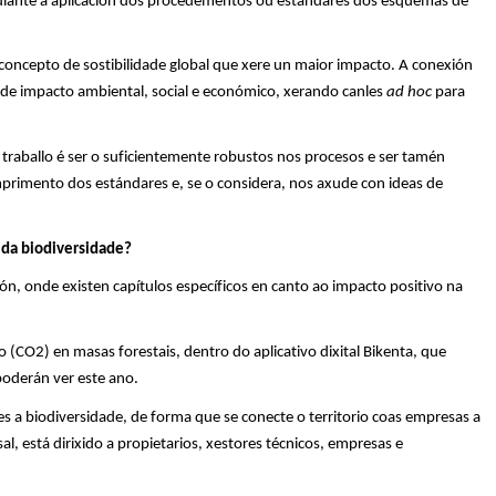
ediante a aplicación dos procedementos ou estándares dos esquemas de
n concepto de
s
ostibilidade
global que xere un maior impacto. A conexión
al de impacto ambiental, social e económico, xerando canles
ad
hoc
para
o traballo é ser o suficientemente robustos nos procesos e ser tamén
mprimento dos estándares e, se o considera,
nos axude
con ideas de
 da
biodiversidade
?
ón, onde existen capítulos específicos en canto ao impacto positivo na
no (CO2) en masas forestais, dentro do
aplicativo
dixital
Bikenta
, que
 poderán ver este ano.
es a
biodiversidade
, de forma que se conecte o territorio coas empresas a
al, está dirixido a propietarios, xestores técnicos, empresas e