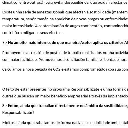
climático, entre outros.), para evitar desequilibrios, que poidan afectar
Existe unha serie de ameazas globais que afectan á
sostibilidade
(mantemen
temperatura, senón tamén na aparición de novas pragas ou enfermidades, o
maior intensidade. A contaminación de augas continentais, contaminación
contribúa a mitigar os seus efectos.
7.-
No ámbito máis interno
,
de que maneira
Asefor
aplica os criterios 
Promovemos a creación de postos de traballo cualificados nunha actividad
con maior facilidade. Promovemos a conciliación familiar e liberdade hora
Calculamos a nosa pegada de CO2 e estamos comprometidos coa súa com
O feito de estar presentes no programa Responsabilíza
te
é unha forma de 
outras que buscan un maior beneficio empresarial a través da implantación
8
.-
Entón, aínda que traballan directamente no ámbito da
s
ostibilidade
Responsabilíza
t
e?
Moitos, aínda que traballamos de forma nativa en
s
ostibilidade
ambiental 