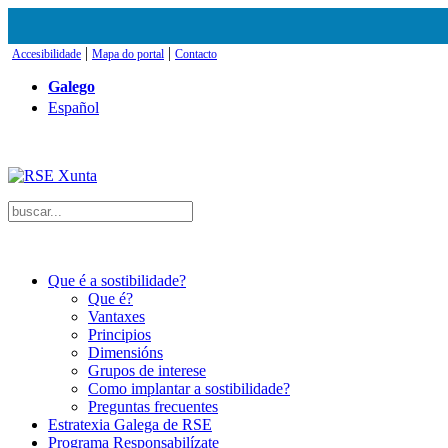
|
|
Accesibilidade
Mapa do portal
Contacto
Galego
Español
Que é a sostibilidade?
Que é?
Vantaxes
Principios
Dimensións
Grupos de interese
Como implantar a sostibilidade?
Preguntas frecuentes
Estratexia Galega de RSE
Programa Responsabilízate