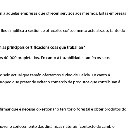
amén a aquelas empresas que ofrecen servizos aos mesmos. Estas empresas
es simplifica a xestión
,
e ofrécelles coñecemento actualizado, tanto do
 as principais certificacións coas que
t
raballan?
s 40.000 propietarios. En canto á
trazabilidade
, tamén os seus
ro selo actual que tamén ofertamos é Pino de Galicia. En canto á
europeo que pretende evitar o comercio de produtos que contribúan á
rmar que é necesario xestionar o territorio forestal e obter produtos do
promover o coñecemento das dinámicas naturais (contexto de cambio