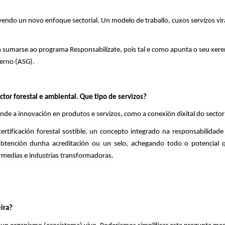
endo un novo enfoque sectorial. Un modelo de traballo, cuxos servizos vir
n sumarse ao programa Responsabilíza
t
e, pois tal e como apunta o seu xer
berno (ASG).
tor forestal e ambiental. Que tipo de servizos?
e a innovación en produtos e servizos, como a conexión dixital do sector 
ertificación forestal sostible, un concepto integrado na responsabilida
btención dunha acreditación ou un selo, achegando todo o potencial que
medias e industrias transformadoras.
ira?