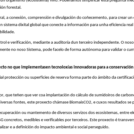
 un organismo (ecosistema) vivo. Poderiamos simplificar esta pregunta m
ión forestal.
egral, a conexión, comprensión e divulgación do coñecemento, para crear u
nun sistema dixital global que conecte a información para unha eficiencia re
bilidade
.
ntrol e verificación, mediante a auditoría dun terceiro independente. O nos
remente no noso Sistema, pode facelo de forma autónoma para validar o cu
ecto no que
implementasen
tecnoloxías innovadoras para a conservación
l protección ou superficies de reserva forma parte do ámbito da certificaci
or
, que teñen que ver coa implantación do cálculo de sumidoiros de carbo
de diversas fontes, este proxecto chámase BiomaisCO2, e cuxos resultados se
recuperación ou mantemento de diversos servizos dos ecosistemas, entre el
G concretos, medibles e verificables por terceiros. Este proxecto é transvers
lizar e a definición do impacto ambiental e social perseguido.