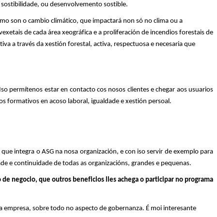
e
s
ostibilidade
, ou desenvolvemento sostible.
o son o cambio climático, que impactará non só no clima ou a
etais de cada área xeográfica e a proliferación de incendios forestais de
 a través da xestión forestal, activa, respectuosa e necesaria que
Iso permítenos estar en contacto cos nosos clientes e chegar aos usuarios
os formativos en acoso laboral, igualdade e xestión persoal.
ue integra o ASG na nosa organización, e con iso servir de exemplo para
dade e continuidade de todas as organizacións, grandes e pequenas.
lo de negocio, que outros beneficios
lles achega o
participar no programa
ra empresa, sobre todo no aspecto de
gobernanza
. É moi interesante