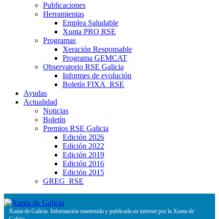
Publicaciones
Herramientas
Emplea Saludable
Xunta PRO RSE
Programas
Xeración Responsable
Programa GEMCAT
Observatorio RSE Galicia
Informes de evolución
Boletín FIXA_RSE
Ayudas
Actualidad
Noticias
Boletín
Premios RSE Galicia
Edición 2026
Edición 2022
Edición 2019
Edición 2016
Edición 2015
GREG_RSE
Xunta de Galicia. Información mantenida y publicada en internet por la Xunta de