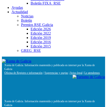
Boletín FIXA_RSE
Ayudas
Actualidad
Noticias
Boletín
Premios RSE Galicia
Edición 2026
Edición 2022
Edición 2019
Edición 2016
Edición 2015
GREG_RSE
Xunta de Galicia. Información mantenida y publicada en internet por la Xunta de
Galicia
Oficina de Registro e información
|
Sugerencias y quejas
|
Aviso legal
|
Le atendemos
Xunta de Galicia. Información mantenida y publicada en internet por la Xunta de
Galicia