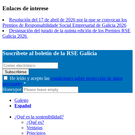
Enlaces de interese
Resolución del 17 de abril de 2026 por la que se convocan los
Premios de Responsabilidade Social Empresarial de Galicia 2026
Designación del jurado de la quinta edición de los Premios RSE
Galicia 2026
Suscríbete al boletín de la RSE Galicia
Subscribirse
He leído y acepto las
condiciones sobre protección de datos
personales
*
Honeypot
Galego
Español
¿Qué es la sostenibilidad?
¿Qué es?
Ventajas
Principios