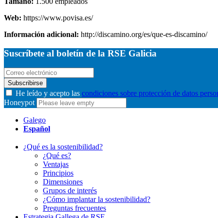
Tamaño:
1.500 empleados
Web:
https://www.povisa.es/
Información adicional:
http://discamino.org/es/que-es-discamino/
Suscríbete al boletín de la RSE Galicia
Subscribirse
He leído y acepto las
condiciones sobre protección de datos perso
Honeypot
Galego
Español
¿Qué es la sostenibilidad?
¿Qué es?
Ventajas
Principios
Dimensiones
Grupos de interés
¿Cómo implantar la sostenibilidad?
Preguntas frecuentes
Estrategia Gallega de RSE