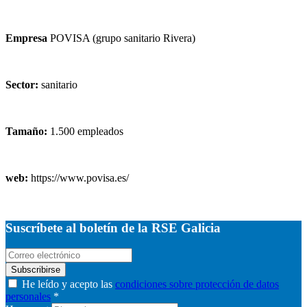
Empresa
POVISA (grupo sanitario Rivera)
Sector:
sanitario
Tamaño:
1.500 empleados
web:
https://www.povisa.es/
Suscríbete al boletín de la RSE Galicia
Subscribirse
He leído y acepto las
condiciones sobre protección de datos
personales
*