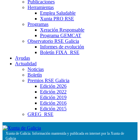
Publicaciones
Herramientas
Emplea Saludable
Xunta PRO RSE
Programas
Xeración Responsable
Programa GEMCAT
Observatorio RSE Galicia
Informes de evolución
Boletín FIXA_RSE
Ayudas
Actualidad
Noticias
Boletín
Premios RSE Galicia
Edición 2026
Edición 2022
Edición 2019
Edición 2016
Edición 2015
GREG_RSE
Xunta de Galicia. Información mantenida y publicada en internet por la Xunta de
Galicia