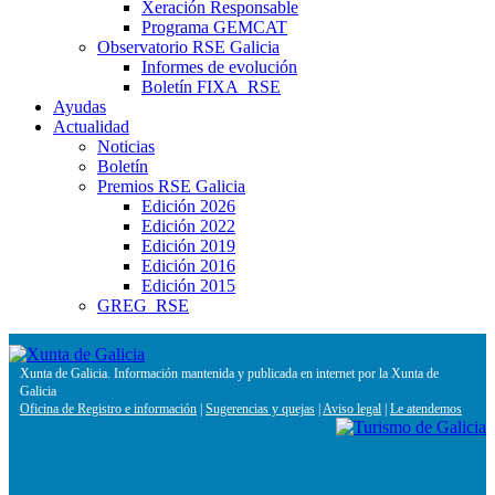
Xeración Responsable
Programa GEMCAT
Observatorio RSE Galicia
Informes de evolución
Boletín FIXA_RSE
Ayudas
Actualidad
Noticias
Boletín
Premios RSE Galicia
Edición 2026
Edición 2022
Edición 2019
Edición 2016
Edición 2015
GREG_RSE
Xunta de Galicia. Información mantenida y publicada en internet por la Xunta de
Galicia
Oficina de Registro e información
|
Sugerencias y quejas
|
Aviso legal
|
Le atendemos